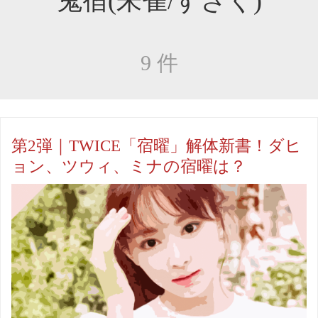
"鬼宿(朱雀/すざく)"
9 件
第2弾｜TWICE「宿曜」解体新書！ダヒ
ョン、ツウィ、ミナの宿曜は？