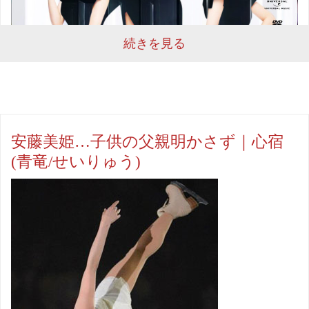
続きを見る
安藤美姫…子供の父親明かさず｜心宿
(青竜/せいりゅう)