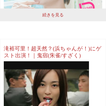
続きを見る
滝裕可里！超天然？(浜ちゃんが！)にゲ
スト出演！｜鬼宿(朱雀/すざく)