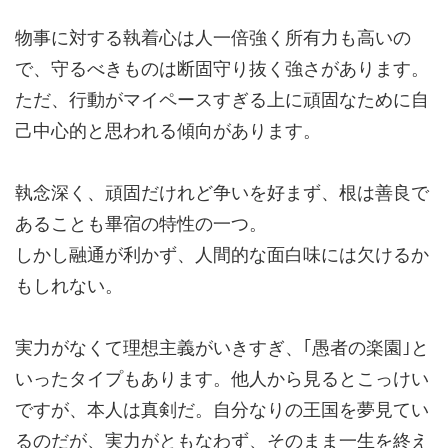
物事に対する
執着心は人一倍強く所有力も高い
の
で、守るべきものは
断固守り抜く強さ
があります。
ただ、
行動がマイペース
すぎる上に頑固なために自
己中心的と思われる傾向があります。
執念深く、頑固だけれど争いを好まず、
根は善良
で
あることも畢宿の特性の一つ。
しかし融通が利かず、人間的な面白味には欠けるか
もしれない。
実力がなくて理想主義がいきすぎ、｢
愚者の楽園
｣と
いったタイプもあります。他人から見るとこっけい
ですが、本人は真剣だ。自分なりの王国を夢見てい
るのだが、実力がともなわず、そのまま一生を終え