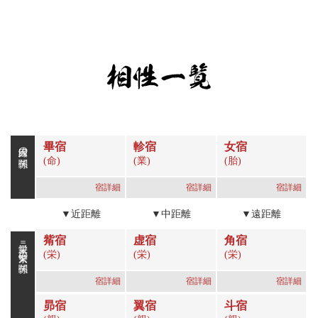
畢宿
軫宿
女宿
因縁の関係
(命)
(業)
(胎)
宿詳細
宿詳細
宿詳細
▼近距離
▼中距離
▼遠距離
觜宿
虚宿
角宿
栄親＝繁栄の関係
(栄)
(栄)
(栄)
宿詳細
宿詳細
宿詳細
昴宿
翼宿
斗宿