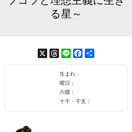
ツコツと理想主義に生き
る星～
X
T
Li
Fa
共
hr
ne
ce
有
ea
bo
生まれ：
ds
ok
曜日：
六曜：
十干・干支：