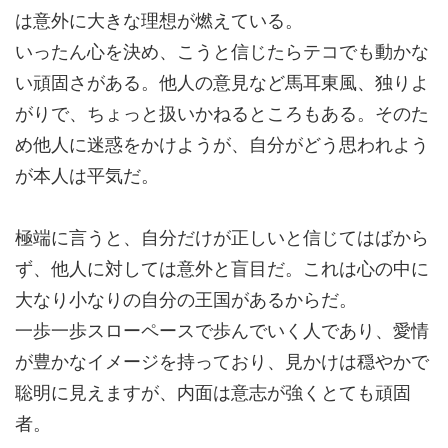
は意外に
大きな理想
が燃えている。
いったん心を決め、こうと信じたら
テコでも動かな
い頑固さ
がある。他人の意見など
馬耳東風
、独りよ
がりで、ちょっと扱いかねるところもある。そのた
め他人に迷惑をかけようが、自分がどう思われよう
が本人は平気だ。
極端に言うと、
自分だけが正しいと信じてはばから
ず、他人に対しては意外と
盲目だ
。これは心の中に
大なり小なりの
自分の王国
があるからだ。
一歩一歩スローペースで歩んでいく人であり、愛情
が豊かなイメージを持っており、見かけは穏やかで
聡明に見えますが、内面は意志が強くとても
頑固
者
。