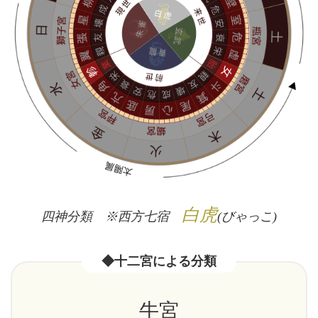
白虎
四神分類 ※西方七宿
(びゃっこ)
◆十二宮による分類
牛宮