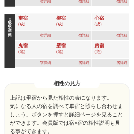
宿詳細
宿詳細
宿詳細
奎宿
柳宿
心宿
成危＝成長と刺激の関係
(成)
(成)
(成)
宿詳細
宿詳細
宿詳細
鬼宿
壁宿
房宿
(危)
(危)
(危)
宿詳細
宿詳細
宿詳細
相性の見方
上記は畢宿から見た相性の表になります。
気になる人の宿を調べて畢宿と照らし合わせま
しょう。ボタンを押すと詳細ページを見ること
ができます。会員版では宿×宿の相性説明も見
る事ができます。