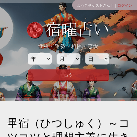
ようこそゲストさん！｜
ログイン
性格・運勢・相性・恋愛
畢宿（ひつしゅく）～コ