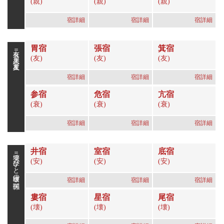
(親)
(親)
(親)
宿詳細
宿詳細
宿詳細
胃宿
張宿
箕宿
友衰＝恋人星、友人星
(友)
(友)
(友)
宿詳細
宿詳細
宿詳細
参宿
危宿
亢宿
(衰)
(衰)
(衰)
宿詳細
宿詳細
宿詳細
井宿
室宿
底宿
安壊＝学びと破壊の関係
(安)
(安)
(安)
宿詳細
宿詳細
宿詳細
婁宿
星宿
尾宿
(壊)
(壊)
(壊)