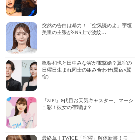
突然の告白は暴力！「空気読めよ」宇垣
美里の主張がSNS上で波紋…
亀梨和也と田中みな実が電撃婚？翼宿の
日曜日生まれ同士の組み合わせ(翼宿×翼
宿)
『ZIP!』8代目お天気キャスター、マーシ
ュ彩！彼女の宿曜は？
最終章｜TWICE「宿曜」解体新書！モ