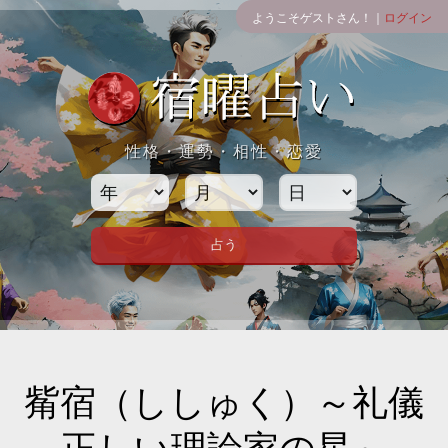
ようこそゲストさん！｜
ログイン
性格・運勢・相性・恋愛
觜宿（ししゅく）～礼儀