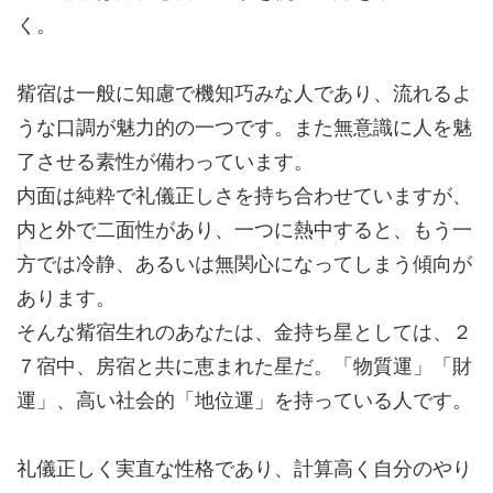
く。
觜宿は一般に知慮で機知巧みな人であり、
流れるよ
うな口調
が魅力的の一つです。また無意識に人を魅
了させる素性が備わっています。
内面は
純粋で礼儀正しさを持ち合わせていますが、
内と外で二面性
があり、一つに熱中すると、もう一
方では冷静、あるいは無関心になってしまう傾向が
あります。
そんな觜宿生れのあなたは、金持ち星としては、２
７宿中、房宿と共に恵まれた星だ。「物質運」「財
運」、高い社会的「地位運」を持っている人です。
礼儀正しく実直な性格であり、
計算高く
自分のやり