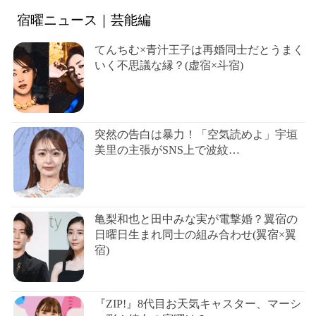
宿曜ニュース｜芸能編
てんちむ×青汁王子は再婚同士だとうまく
いく不思議な縁？(虚宿×斗宿)
突然の告白は暴力！「空気読めよ」宇垣
美里の主張がSNS上で波紋…
亀梨和也と田中みな実が電撃婚？翼宿の
日曜日生まれ同士の組み合わせ(翼宿×翼
宿)
『ZIP!』8代目お天気キャスター、マーシ