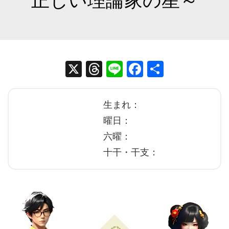
正しい理論家の星～
X
T
Li
Fa
共
hr
ne
ce
有
ea
bo
生まれ：
ds
ok
曜日：
六曜：
十干・干支：