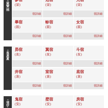
栄親＝繁栄の関係
(栄)
(栄)
(栄)
宿詳細
宿詳細
宿詳細
畢宿
軫宿
女宿
(親)
(親)
(親)
宿詳細
宿詳細
宿詳細
昴宿
翼宿
斗宿
友衰＝恋人星、友人星
(友)
(友)
(友)
宿詳細
宿詳細
宿詳細
井宿
室宿
底宿
(衰)
(衰)
(衰)
宿詳細
宿詳細
宿詳細
鬼宿
壁宿
房宿
安壊＝学びと破壊の関係
(安)
(安)
(安)