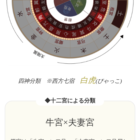
白虎
四神分類 ※西方七宿
(びゃっこ)
◆十二宮による分類
牛宮×夫妻宮