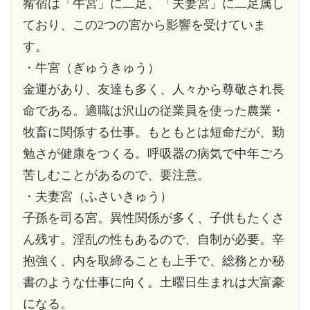
觜宿は「牛宮」に二足、「夫妻宮」に二足属し
ており、この2つの宮から影響を受けていま
す。
・牛宮（ぎゅうきゅう）
金運があり、友達も多く、人々から尊敬され長
命である。適職は沢山の従業員を使った農業・
牧畜に関係する仕事。もともとは短命だが、勤
勉さが健康をつくる。呼吸器の病気で中年ごろ
苦しむことがあるので、要注意。
・夫妻宮（ふさいきゅう）
子孫を司る宮。異性関係が多く、子供もたくさ
ん残す。淫乱の性もあるので、自制が必要。辛
抱強く、内を取締ることも上手で、総務とか秘
書のような仕事に向く。土曜日生まれは大富豪
になる。