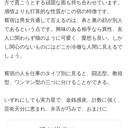
方で貫こうとする頑固な面も持ち合わせています。
感情よりも打算的な性質がこの宿の特徴です。
觜宿は男女共通して言えるのは、
表と裏の顔が別人
であるという点です。興味のある相手なら異性、友
人に関わらず猫のように可愛く、愛想も良い。しか
し関心のないものにはどこか冷徹な人間に見えるで
しょう。
觜宿の人を仕事のタイプ別に見ると、
闘志型、教祖
型、ワンマン型
の三つに分けることができる。
いずれにしても
実力星
で、金銭感覚、計数に強く、
芸術天分に恵まれ、弁舌が巧みで、おまけに