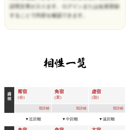
説明文章が入ります。ログインまたは会員登録
することで内容を確認できます。
觜宿
角宿
虚宿
因縁の関係
(命)
(業)
(胎)
宿詳細
宿詳細
宿詳細
▼近距離
▼中距離
▼遠距離
参宿
危宿
亢宿