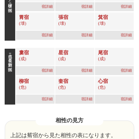
宿詳細
宿詳細
宿詳細
胃宿
張宿
箕宿
(壊)
(壊)
(壊)
宿詳細
宿詳細
宿詳細
婁宿
星宿
尾宿
成危＝成長と刺激の関係
(成)
(成)
(成)
宿詳細
宿詳細
宿詳細
柳宿
奎宿
心宿
(危)
(危)
(危)
宿詳細
宿詳細
宿詳細
相性の見方
上記は觜宿から見た相性の表になります。