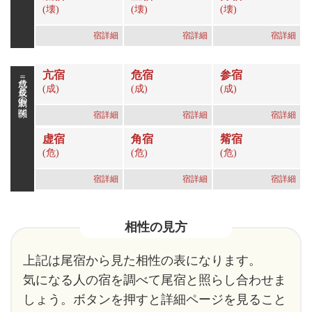
(壊)
(壊)
(壊)
宿詳細
宿詳細
宿詳細
亢宿
危宿
参宿
成危＝成長と刺激の関係
(成)
(成)
(成)
宿詳細
宿詳細
宿詳細
虚宿
角宿
觜宿
(危)
(危)
(危)
宿詳細
宿詳細
宿詳細
相性の見方
上記は尾宿から見た相性の表になります。
気になる人の宿を調べて尾宿と照らし合わせま
しょう。ボタンを押すと詳細ページを見ること