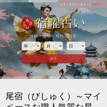
ようこそゲストさん！｜
ログイン
性格・運勢・相性・恋愛
尾宿（びしゅく）～マイ