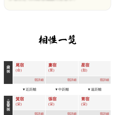
尾宿
婁宿
星宿
因縁の関係
(命)
(業)
(胎)
宿詳細
宿詳細
宿詳細
▼近距離
▼中距離
▼遠距離
箕宿
張宿
胃宿
栄親＝繁栄の関係
(栄)
(栄)
(栄)
宿詳細
宿詳細
宿詳細