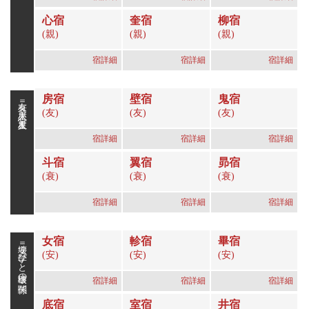
心宿
奎宿
柳宿
(親)
(親)
(親)
宿詳細
宿詳細
宿詳細
房宿
壁宿
鬼宿
友衰＝恋人星、友人星
(友)
(友)
(友)
宿詳細
宿詳細
宿詳細
斗宿
翼宿
昴宿
(衰)
(衰)
(衰)
宿詳細
宿詳細
宿詳細
女宿
軫宿
畢宿
安壊＝学びと破壊の関係
(安)
(安)
(安)
宿詳細
宿詳細
宿詳細
底宿
室宿
井宿