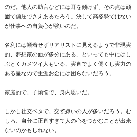
のだ。他人の助言などには耳を傾けず、その点は
頑
固で偏屈で
さえあるだろう。決して高姿勢ではない
が仕事への
自負心が強い
のだ。
名利には頓着せずリアリストに見えるようで非現実
的、夢想家の面が多分にある。といっても中にはし
ぶとくガメツイ人もいる。実直でよく働くし
実力の
ある星
なので生涯お金には困らないだろう。
家庭的で、子煩悩で、
身内思い
だ。
しかし
社交ベタ
で、交際嫌いの人が多いだろう。む
しろ、
自分に正直すぎて
人の心をつかむことが出来
ないのかもしれない。