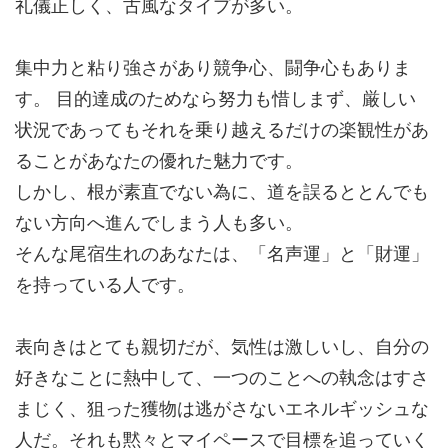
礼儀正しく、
古風なタイプ
が多い。
集中力と粘り強さがあり
競争心、闘争心
もありま
す。 目的達成のためなら努力も惜しまず、厳しい
状況であってもそれを乗り越えるだけの楽観性があ
ることがあなたの優れた魅力です。
しかし、根が素直でない為に、
道を誤るととんでも
ない方向へ
進んでしまう人も多い。
そんな尾宿生れのあなたは、「名声運」と「財運」
を持っている人です。
表向きはとても親切だが、
気性は激しい
し、自分の
好きなことに熱中して、一つのことへの執念はすさ
まじく、狙った獲物は逃がさないエネルギッシュな
人だ。それも黙々とマイペースで目標を追っていく