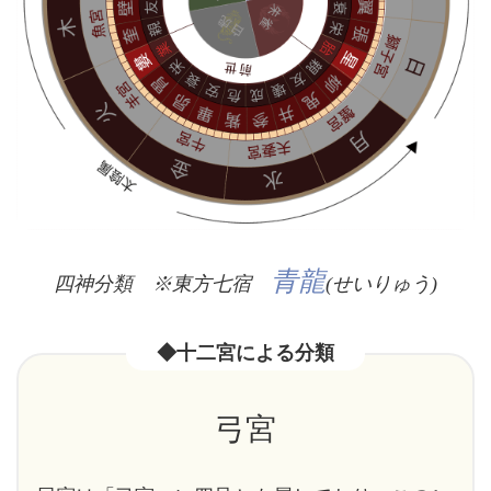
青龍
四神分類 ※東方七宿
(せいりゅう)
◆十二宮による分類
弓宮