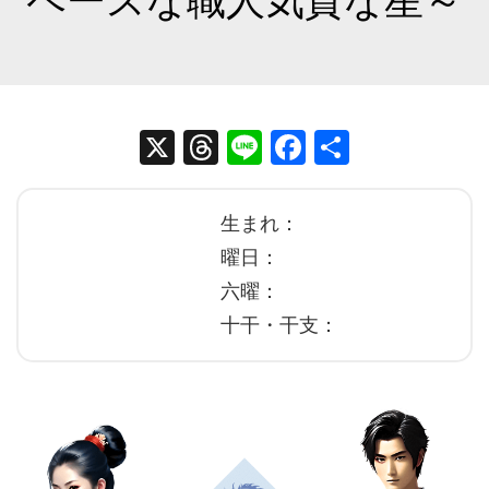
ペースな職人気質な星～
X
T
Li
Fa
共
hr
ne
ce
有
ea
bo
生まれ：
ds
ok
曜日：
六曜：
十干・干支：