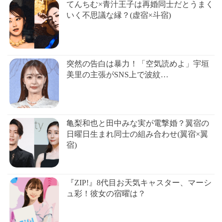
てんちむ×青汁王子は再婚同士だとうまく
いく不思議な縁？(虚宿×斗宿)
突然の告白は暴力！「空気読めよ」宇垣
美里の主張がSNS上で波紋…
亀梨和也と田中みな実が電撃婚？翼宿の
日曜日生まれ同士の組み合わせ(翼宿×翼
宿)
『ZIP!』8代目お天気キャスター、マーシ
ュ彩！彼女の宿曜は？