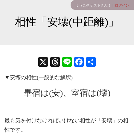
ようこそゲストさん！｜
ログイン
相性「安壊(中距離)」
X
T
Li
Fa
共
hr
ne
ce
有
▼安壊の相性(一般的な解釈)
ea
bo
ds
ok
畢宿は(安)、室宿は(壊)
最も気を付けなければいけない相性が「安壊」の相
性です。