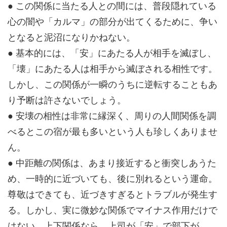
● この関係に当たる人との間には、普段隠れている
心の闇や「カルマ」の部分が出てくるために、争い
となると泥沼になりかねない。
● 基本的には、「安」にあたる人が相手を滅ぼし、
「壊」にあたる人は相手から滅ぼされる相性です。
しかし、この関係が一瞬のうちに逆転することもあ
り予断は許さないでしょう。
● 安壊の相性は非常に縁深く、周りの人間関係を調
べるとこの宿が最も多いという人も珍しくありませ
ん。
● 中距離の関係は、あまり接近すると衝突しあうた
め、一時的に近づいても、後に別れるという運命。
尊敬はできても、近づきすぎるとトラブルが発生す
る。しかし、実に微妙な関係でマイナス作用だけで
はない。上下関係なら、上司が「安」で部下が