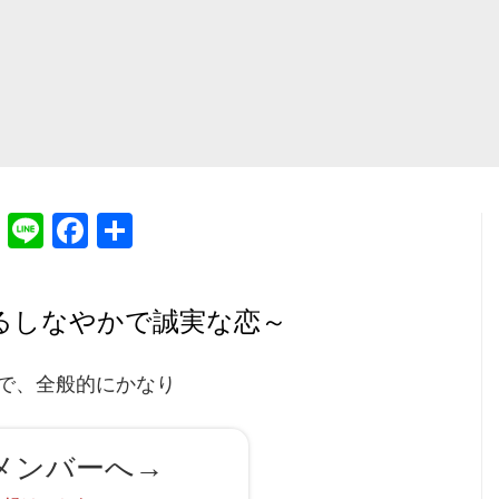
T
Li
Fa
共
hr
ne
ce
有
ea
bo
るしなやかで誠実な恋～
ds
ok
で、全般的にかなり
メンバーへ→