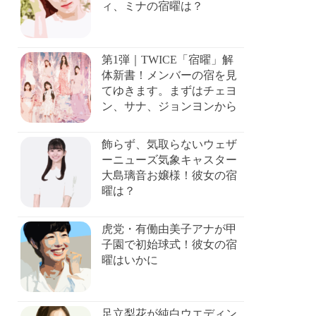
ィ、ミナの宿曜は？
第1弾｜TWICE「宿曜」解
体新書！メンバーの宿を見
てゆきます。まずはチェヨ
ン、サナ、ジョンヨンから
飾らず、気取らないウェザ
ーニューズ気象キャスター
大島璃音お嬢様！彼女の宿
曜は？
虎党・有働由美子アナが甲
子園で初始球式！彼女の宿
曜はいかに
足立梨花が純白ウエディン