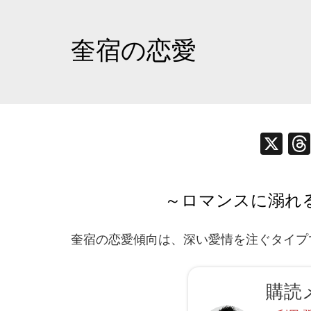
奎宿の恋愛
X
～ロマンスに溺れ
奎宿の恋愛傾向は、深い愛情を注ぐタイプ
購読