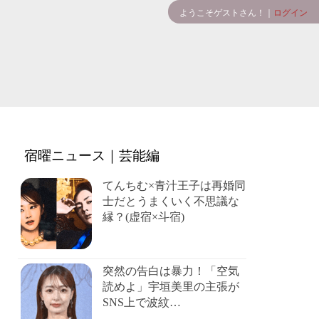
ようこそゲストさん！｜
ログイン
宿曜ニュース｜芸能編
てんちむ×青汁王子は再婚同
士だとうまくいく不思議な
縁？(虚宿×斗宿)
突然の告白は暴力！「空気
読めよ」宇垣美里の主張が
SNS上で波紋…