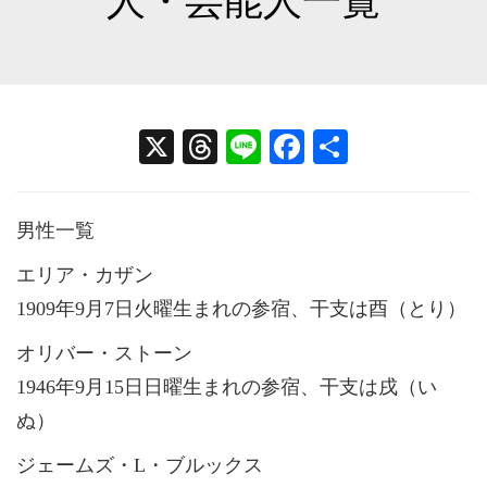
人・芸能人一覧
X
T
Li
Fa
共
hr
ne
ce
有
ea
bo
男性一覧
ds
ok
エリア・カザン
1909年9月7日火曜生まれの参宿、干支は酉（とり）
オリバー・ストーン
1946年9月15日日曜生まれの参宿、干支は戌（い
ぬ）
ジェームズ・L・ブルックス