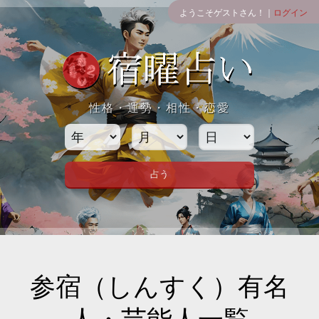
ようこそゲストさん！｜
ログイン
性格・運勢・相性・恋愛
参宿（しんすく）有名