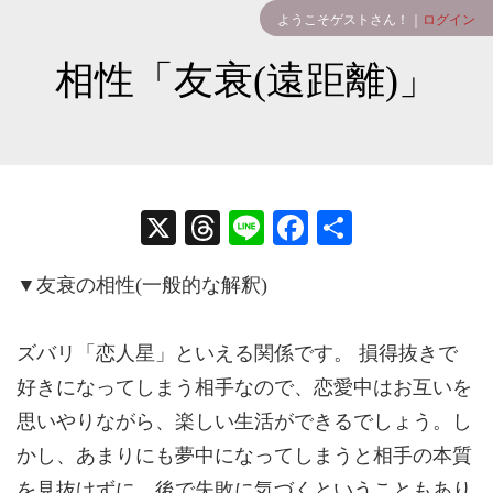
ようこそゲストさん！｜
ログイン
相性「友衰(遠距離)」
X
T
Li
Fa
共
hr
ne
ce
有
▼友衰の相性(一般的な解釈)
ea
bo
ds
ok
ズバリ「恋人星」といえる関係です。 損得抜きで
好きになってしまう相手なので、恋愛中はお互いを
思いやりながら、楽しい生活ができるでしょう。し
かし、あまりにも夢中になってしまうと相手の本質
を見抜けずに、後で失敗に気づくということもあり