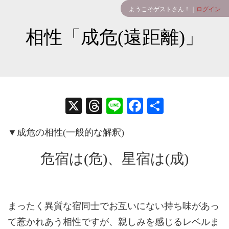
ようこそゲストさん！｜
ログイン
相性「成危(遠距離)」
X
T
Li
Fa
共
hr
ne
ce
有
▼成危の相性(一般的な解釈)
ea
bo
ds
ok
危宿は(危)、星宿は(成)
まったく異質な宿同士でお互いにない持ち味があっ
て惹かれあう相性ですが、親しみを感じるレベルま