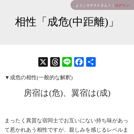
ようこそゲストさん！｜
ログイン
相性「成危(中距離)」
X
T
Li
Fa
共
hr
ne
ce
有
▼成危の相性(一般的な解釈)
ea
bo
ds
ok
房宿は(危)、翼宿は(成)
まったく異質な宿同士でお互いにない持ち味があっ
て惹かれあう相性ですが、親しみを感じるレベルま