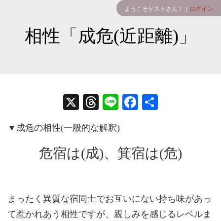
ようこそゲストさん！｜
ログイン
相性「成危(近距離)」
X
T
Li
Fa
共
hr
ne
ce
有
▼成危の相性(一般的な解釈)
ea
bo
ds
ok
危宿は(成)、箕宿は(危)
まったく異質な宿同士でお互いにない持ち味があっ
て惹かれあう相性ですが、親しみを感じるレベルま