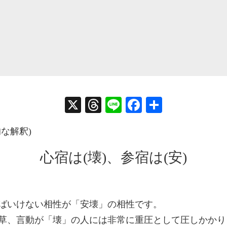
」
X
T
Li
Fa
共
hr
ne
ce
有
な解釈)
ea
bo
ds
ok
心宿は(壊)、参宿は(安)
ばいけない相性が「安壊」の相性です。
草、言動が「壊」の人には非常に重圧として圧しかかり