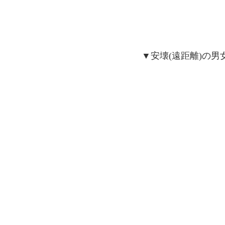
▼安壊(遠距離)の男