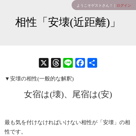
ようこそゲストさん！｜
ログイン
相性「安壊(近距離)」
X
T
Li
Fa
共
hr
ne
ce
有
▼安壊の相性(一般的な解釈)
ea
bo
ds
ok
女宿は(壊)、尾宿は(安)
最も気を付けなければいけない相性が「安壊」の相
性です。