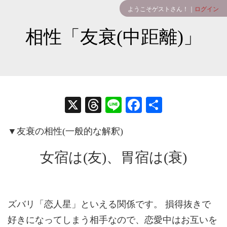
ようこそゲストさん！｜
ログイン
相性「友衰(中距離)」
X
T
Li
Fa
共
hr
ne
ce
有
▼友衰の相性(一般的な解釈)
ea
bo
ds
ok
女宿は(友)、胃宿は(衰)
ズバリ「恋人星」といえる関係です。 損得抜きで
好きになってしまう相手なので、恋愛中はお互いを