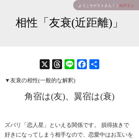
ようこそゲストさん！｜
ログイン
相性「友衰(近距離)」
X
T
Li
Fa
共
hr
ne
ce
有
▼友衰の相性(一般的な解釈)
ea
bo
ds
ok
角宿は(友)、翼宿は(衰)
ズバリ「恋人星」といえる関係です。 損得抜きで
好きになってしまう相手なので、恋愛中はお互いを