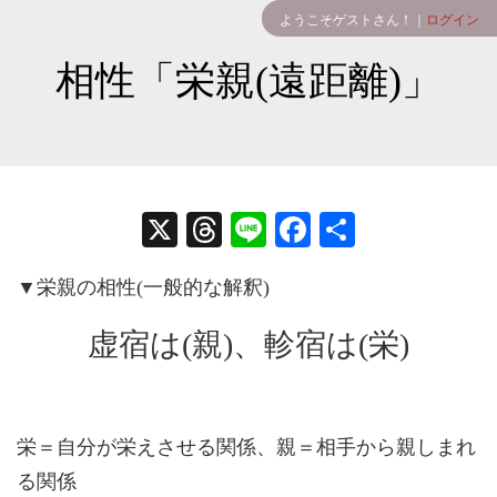
ようこそゲストさん！｜
ログイン
相性「栄親(遠距離)」
X
T
Li
Fa
共
hr
ne
ce
有
▼栄親の相性(一般的な解釈)
ea
bo
ds
ok
虚宿は(親)、軫宿は(栄)
栄＝自分が栄えさせる関係、親＝相手から親しまれ
る関係