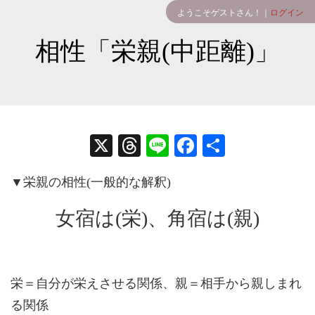
ようこそゲストさん！｜
ログイン
相性「栄親(中距離)」
X
T
Li
Fa
共
hr
ne
ce
有
▼栄親の相性(一般的な解釈)
ea
bo
ds
ok
女宿は(栄)、角宿は(親)
栄＝自分が栄えさせる関係、親＝相手から親しまれ
る関係