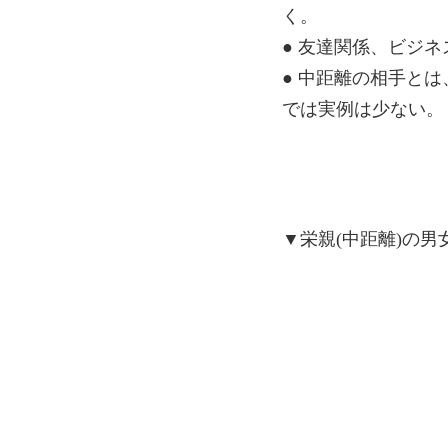
く。
● 友達関係、ビジ
● 中距離の相手と
では実例は少ない。
▼栄親(中距離)の男