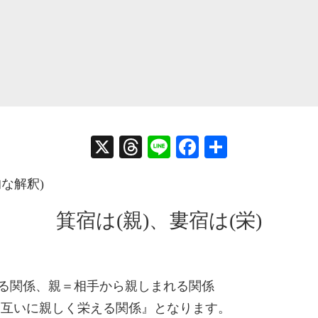
」
X
T
Li
Fa
共
hr
ne
ce
有
な解釈)
ea
bo
ds
ok
箕宿は(親)、婁宿は(栄)
る関係、親＝相手から親しまれる関係
お互いに親しく栄える関係』となります。