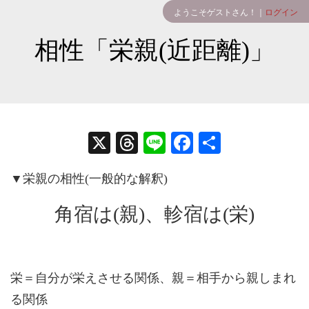
ようこそゲストさん！｜
ログイン
相性「栄親(近距離)」
X
T
Li
Fa
共
hr
ne
ce
有
▼栄親の相性(一般的な解釈)
ea
bo
ds
ok
角宿は(親)、軫宿は(栄)
栄＝自分が栄えさせる関係、親＝相手から親しまれ
る関係