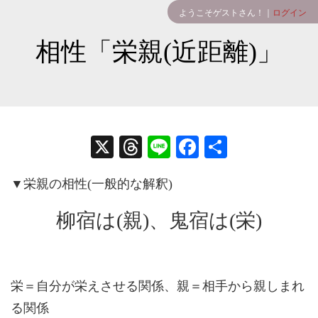
ようこそゲストさん！｜
ログイン
相性「栄親(近距離)」
X
T
Li
Fa
共
hr
ne
ce
有
▼栄親の相性(一般的な解釈)
ea
bo
ds
ok
柳宿は(親)、鬼宿は(栄)
栄＝自分が栄えさせる関係、親＝相手から親しまれ
る関係